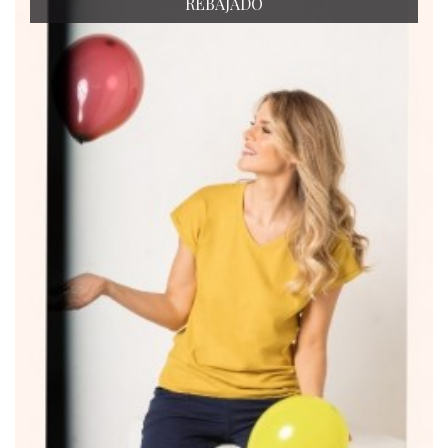
REBAJADO
Lencería
Prendas moldeadoras
Hombre
Ortopedia
Outlet