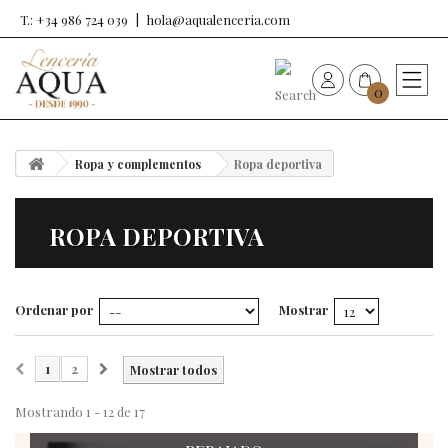
T.: +34 986 724 039
hola@aqualenceria.com
0
HOME
Ropa y complementos
Ropa deportiva
Nueva colección
ROPA DEPORTIVA
Sujetadores
Bragas
Ordenar por
Mostrar
Baño de mujer
1
2
Mostrar todos
Ropa y complementos
Mostrando 1 - 12 de 17