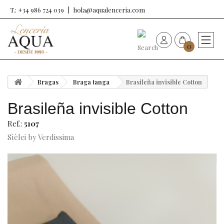
T.: +34 986 724 039
hola@aqualenceria.com
0
HOME
Bragas
Braga tanga
Brasileña invisible Cotton
Nueva colección
Brasileña invisible Cotton
Sujetadores
Ref.:
5107
Sìèlei by Verdissima
Bragas
Baño de mujer
Ropa y complementos