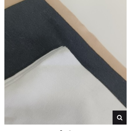
Lencería
Prendas moldeadoras
Hombre
Ortopedia
Outlet