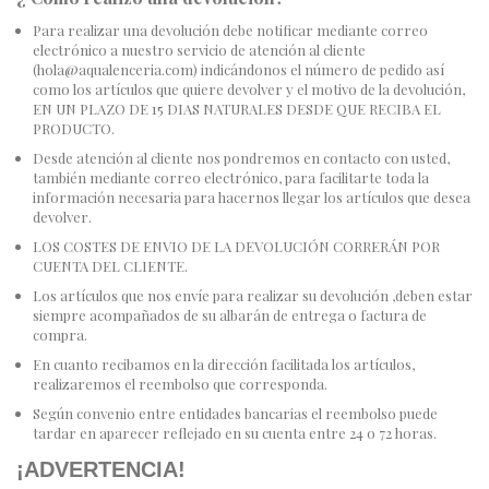
Lencería
Para realizar una devolución debe notificar mediante correo
electrónico a nuestro servicio de atención al cliente
(hola@aqualenceria.com) indicándonos el número de pedido así
Prendas moldeadoras
como los artículos que quiere devolver y el motivo de la devolución,
EN UN PLAZO DE 15 DIAS NATURALES DESDE QUE RECIBA EL
PRODUCTO.
Hombre
Desde atención al cliente nos pondremos en contacto con usted,
también mediante correo electrónico, para facilitarte toda la
información necesaria para hacernos llegar los artículos que desea
Ortopedia
devolver.
LOS COSTES DE ENVIO DE LA DEVOLUCIÓN CORRERÁN POR
CUENTA DEL CLIENTE.
Outlet
Los artículos que nos envíe para realizar su devolución ,deben estar
siempre acompañados de su albarán de entrega o factura de
compra.
En cuanto recibamos en la dirección facilitada los artículos,
realizaremos el reembolso que corresponda.
Según convenio entre entidades bancarias el reembolso puede
tardar en aparecer reflejado en su cuenta entre 24 o 72 horas.
¡ADVERTENCIA!