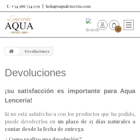
T.: +34 986 724 039
hola@aqualenceria.com
0
HOME
Devoluciones
Nueva colección
Devoluciones
Sujetadores
¡su satisfacción es importante para Aqua
Bragas
Lenceria!
Baño de mujer
Si no está satisfecho/a con los productos que ha pedido,
puede devolverlos en
un plazo de 15 días naturales a
Ropa y complementos
contar desde la fecha de entrega
.
¿ Como realizo una devolución?