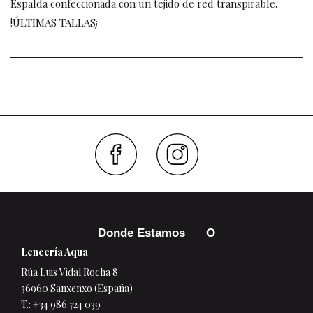
Espalda confeccionada con un tejido de red transpirable.
!ÚLTIMAS TALLAS¡
Faceboo
Inst
Donde Estamos
Lencería Aqua
Rúa Luis Vidal Rocha 8
36960 Sanxenxo (España)
T.:
+34 986 724 039