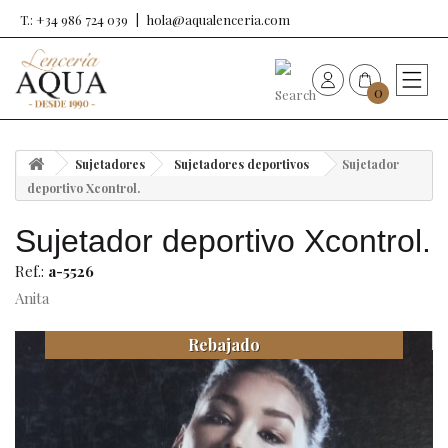
T.: +34 986 724 039
hola@aqualenceria.com
0
HOME
Sujetadores
Sujetadores deportivos
Sujetador
Nueva colección
deportivo Xcontrol.
Sujetador deportivo Xcontrol.
Sujetadores
Ref.:
a-5526
Bragas
Anita
Rebajado
Baño de mujer
Ropa y complementos