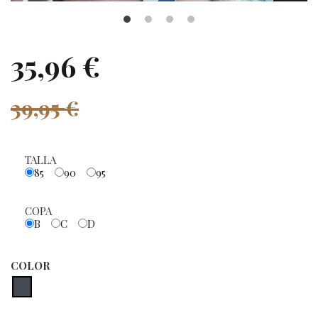
35,96 €
39,95 €
TALLA
85
90
95
COPA
B
C
D
COLOR