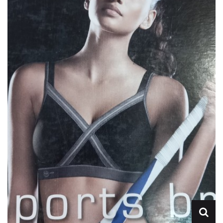
Lencería
Prendas moldeadoras
Hombre
Ortopedia
Outlet