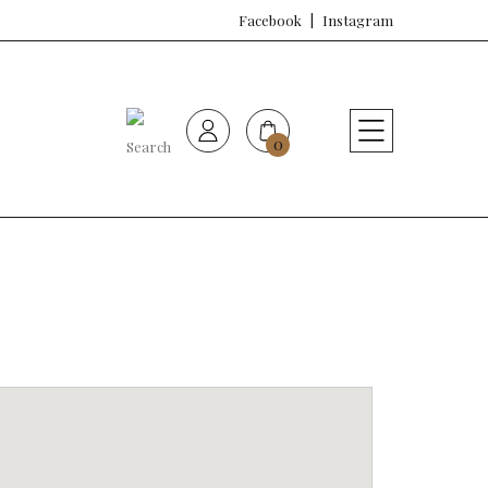
Facebook
Instagram
0
HOME
Nueva colección
Sujetadores
Bragas
Baño de mujer