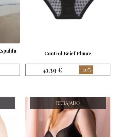
Espalda
Control Brief Plume
41,39 €
-10%
REBAJADO