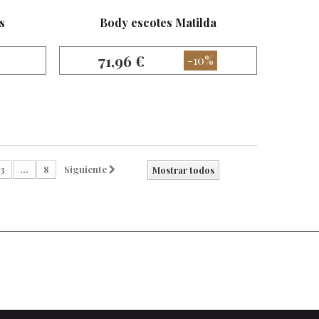
s
Body escotes Matilda
71,96 €
-10%
3
...
8
Siguiente
Mostrar todos
k
agram