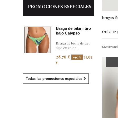
PROMOCIONES ESPECIALES
bragas fa
Braga de bikini tiro
Ordenar 
bajo Calypso
Braga de bikini de tiro
Mostrando 
bajo en color...
28,76 €
31,95
-10%
€
Todas las promociones especiales