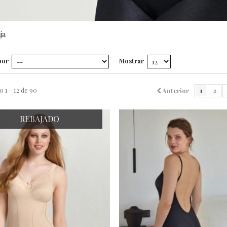
ja
por
Mostrar
1 - 12 de 90
Anterior
1
2
REBAJADO