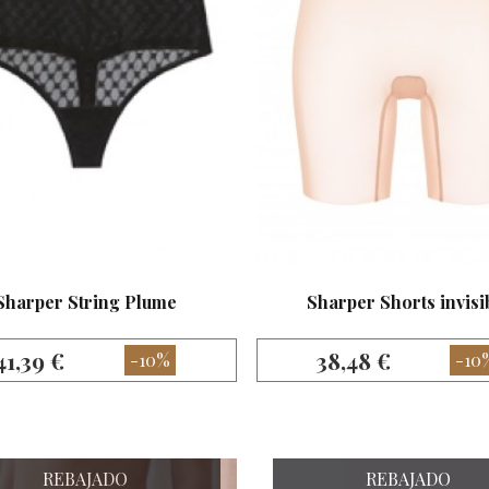
Sharper String Plume
Sharper Shorts invisi
41,39 €
38,48 €
-10%
-10
REBAJADO
REBAJADO