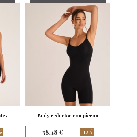
tes.
Body reductor con pierna
38,48 €
%
-10%