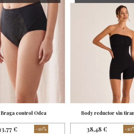
Braga control Odea
Body reductor sin tiran
13,77 €
38,48 €
-10%
-10