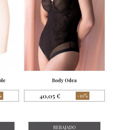
ble
Body Odea
40,05 €
%
-10%
REBAJADO