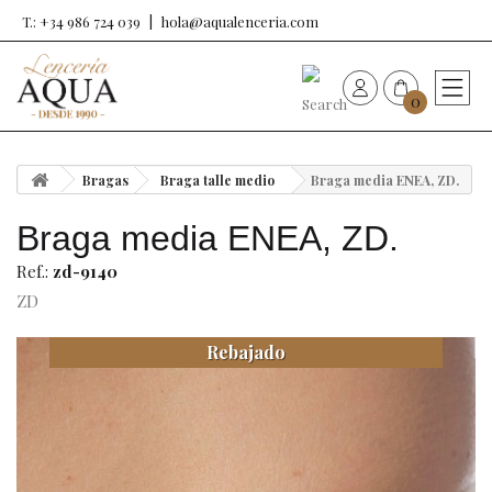
T.: +34 986 724 039
hola@aqualenceria.com
0
HOME
Bragas
Braga talle medio
Braga media ENEA, ZD.
Nueva colección
Braga media ENEA, ZD.
Sujetadores
Ref.:
zd-9140
ZD
Bragas
Rebajado
Baño de mujer
Ropa y complementos