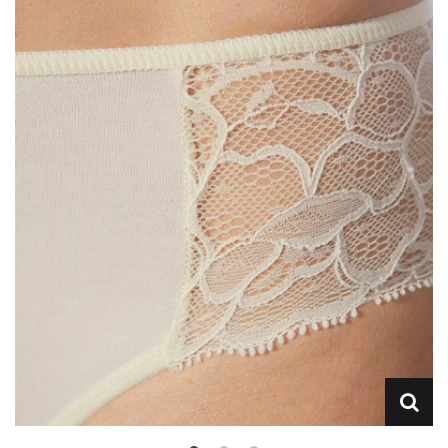
Lencería
Prendas moldeadoras
Hombre
Ortopedia
Outlet