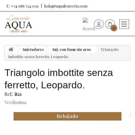
T.: +34 986 724 039
hola@aqualenceria.com
0
HOME
Sujetadores
Suj. con foam sin aros
Triangolo
Nueva colección
imbottite senza ferretto, Leopardo.
Triangolo imbottite senza
Sujetadores
ferretto, Leopardo.
Bragas
Ref.:
it21
Verdissima
Baño de mujer
Rebajado
Ropa y complementos