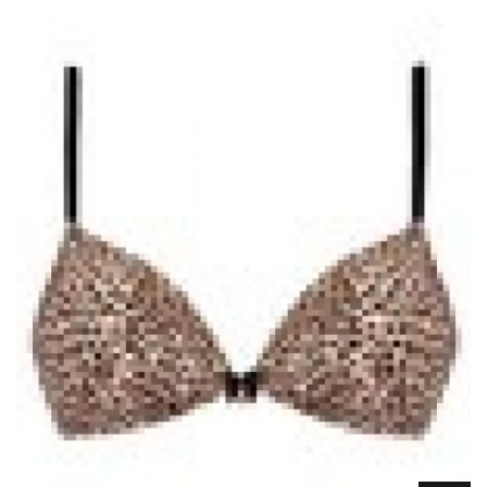
Lencería
Prendas moldeadoras
Hombre
Ortopedia
Outlet