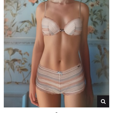
Lencería
Prendas moldeadoras
Hombre
Ortopedia
Outlet