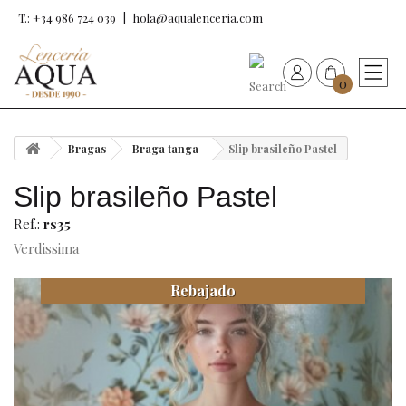
T.: +34 986 724 039
hola@aqualenceria.com
0
HOME
Bragas
Braga tanga
Slip brasileño Pastel
Nueva colección
Slip brasileño Pastel
Sujetadores
Ref.:
rs35
Verdissima
Bragas
Rebajado
Baño de mujer
Ropa y complementos