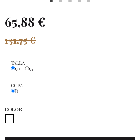
65,88 €
131,75 €
TALLA
90
95
COPA
D
COLOR