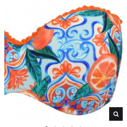
Lencería
Prendas moldeadoras
Hombre
Ortopedia
Outlet