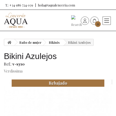
T.: +34 986 724 039
hola@aqualenceria.com
0
HOME
Baño de mujer
Bikinis
Bikini Azulejos
Nueva colección
Bikini Azulejos
Sujetadores
Ref.:
v-sy10
Verdissima
Bragas
Rebajado
Baño de mujer
Ropa y complementos