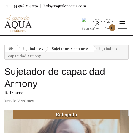
T.: +34 986 724 039
hola@aqualenceria.com
0
HOME
Sujetadores
Sujetadores con aros
Sujetador de
Nueva colección
capacidad Armony
Sujetador de capacidad
Sujetadores
Armony
Bragas
Ref.:
ar12
Verde Verónica
Baño de mujer
Rebajado
Ropa y complementos