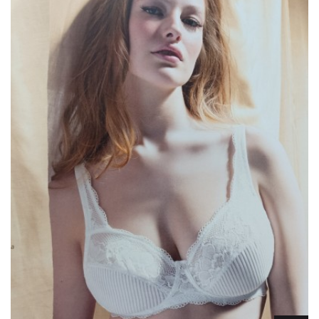
Lencería
Prendas moldeadoras
Hombre
Ortopedia
Outlet