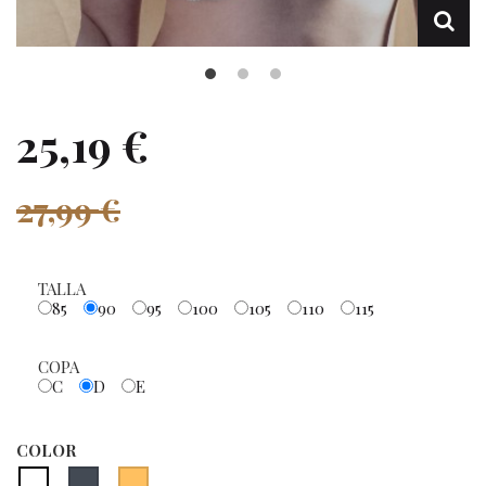
25,19 €
27,99 €
TALLA
85
90
95
100
105
110
115
COPA
C
D
E
COLOR