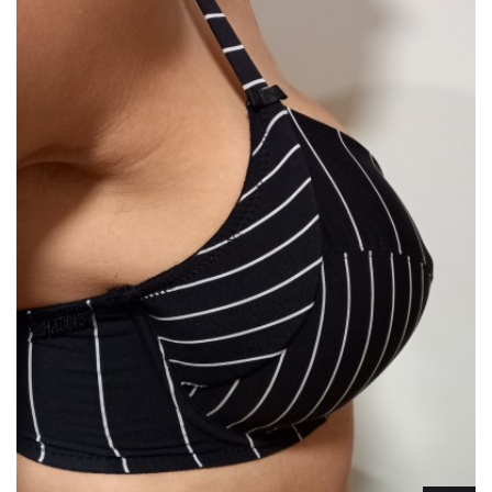
Lencería
Prendas moldeadoras
Hombre
Ortopedia
Outlet