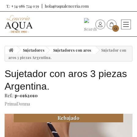
T.: +34 986 724 039
hola@aqualenceria.com
0
HOME
Sujetadores
Sujetadores con aros
Sujetador con
Nueva colección
aros 3 piezas Argentina.
Sujetador con aros 3 piezas
Sujetadores
Argentina.
Bragas
Ref.:
p-0162010
PrimaDonna
Baño de mujer
Rebajado
Ropa y complementos