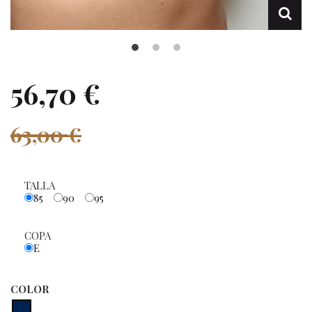
56,70 €
63,00 €
TALLA
85
90
95
COPA
E
COLOR