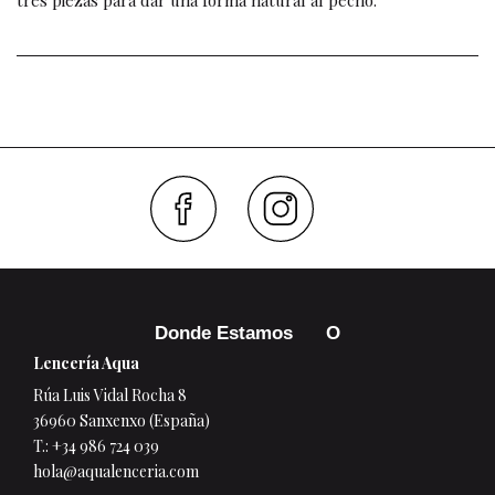
Faceboo
Inst
Donde Estamos
Lencería Aqua
Rúa Luis Vidal Rocha 8
36960 Sanxenxo (España)
T.:
+34 986 724 039
hola@aqualenceria.com