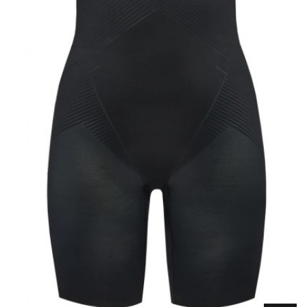
Lencería
Prendas moldeadoras
Hombre
Ortopedia
Outlet