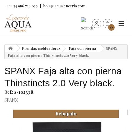
T.: +34 986 724 039
hola@aqualenceria.com
0
HOME
Prendas moldeadoras
Faja con pierna
SPANX
Nueva colección
Faja alta con pierna Thinstincts 2.0 Very black.
SPANX Faja alta con pierna
Sujetadores
Thinstincts 2.0 Very black.
Bragas
Ref.:
s-10233R
SPANX
Baño de mujer
Rebajado
Ropa y complementos