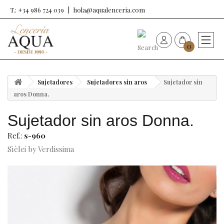
T.: +34 986 724 039
hola@aqualenceria.com
0
HOME
Sujetadores
Sujetadores sin aros
Sujetador sin
Nueva colección
aros Donna.
Sujetador sin aros Donna.
Sujetadores
Ref.:
s-960
Bragas
Sìèlei by Verdissima
Baño de mujer
Ropa y complementos