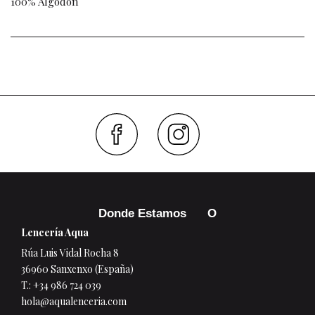
100% Algodón
Faceboo
Inst
Donde Estamos
Lencería Aqua
Rúa Luis Vidal Rocha 8
36960 Sanxenxo (España)
T.:
+34 986 724 039
hola@aqualenceria.com