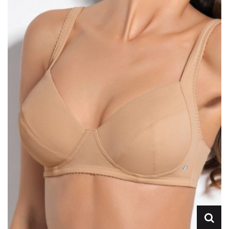
Lencería
Prendas moldeadoras
Hombre
Ortopedia
Outlet