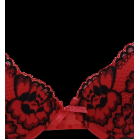
Lencería
Prendas moldeadoras
Hombre
Ortopedia
Outlet