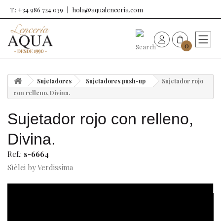
T.: +34 986 724 039
hola@aqualenceria.com
0
HOME
Sujetadores
Sujetadores push-up
Sujetador rojo
Nueva colección
con relleno, Divina.
Sujetador rojo con relleno,
Sujetadores
Divina.
Bragas
Ref.:
s-6664
Sìèlei by Verdissima
Baño de mujer
Ropa y complementos