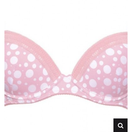
Lencería
Prendas moldeadoras
Hombre
Ortopedia
Outlet