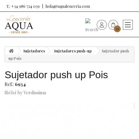
T.: +34 986 724 039
hola@aqualenceria.com
0
HOME
Sujetadores
Sujetadores push-up
Sujetador push
Nueva colección
up Pois
Sujetador push up Pois
Sujetadores
Ref.:
6934
Bragas
Sìèlei by Verdissima
Baño de mujer
Ropa y complementos