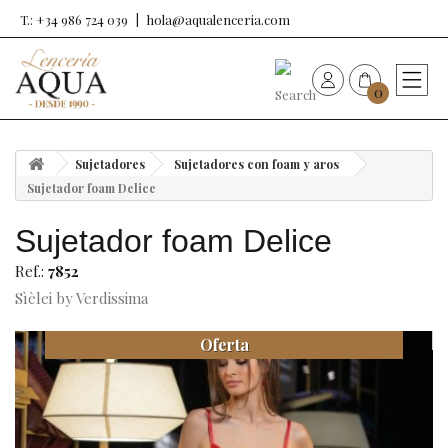
T.: +34 986 724 039
hola@aqualenceria.com
0
HOME
Sujetadores
Sujetadores con foam y aros
Nueva colección
Sujetador foam Delice
Sujetador foam Delice
Sujetadores
Ref.:
7852
Bragas
Sìèlei by Verdissima
Oferta
Baño de mujer
Ropa y complementos