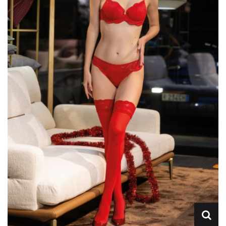
Lencería
Prendas moldeadoras
Hombre
Ortopedia
Outlet