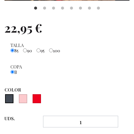
22,95 €
TALLA
85
90
95
100
COPA
B
COLOR
UDS.