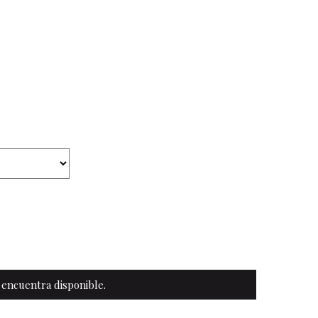
Ropa y complementos
Lencería
Prendas moldeadoras
Hombre
Ortopedia
Outlet
 encuentra disponible.