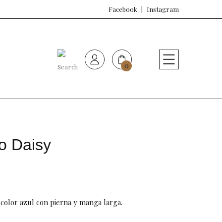
Facebook
Instagram
0
HOME
Nueva colección
Sujetadores
o Daisy
Bragas
Baño de mujer
color azul con pierna y manga larga.