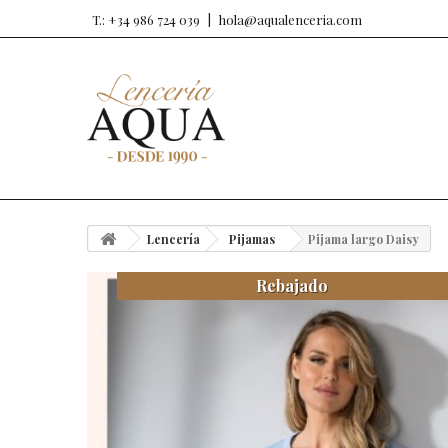
T.: +34 986 724 039
hola@aqualenceria.com
Lencería
Pijamas
Pijama largo Daisy
Rebajado