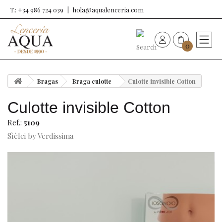
T.: +34 986 724 039
hola@aqualenceria.com
0
HOME
Bragas
Braga culotte
Culotte invisible Cotton
Nueva colección
Culotte invisible Cotton
Sujetadores
Ref.:
5109
Sìèlei by Verdissima
Bragas
Baño de mujer
Ropa y complementos