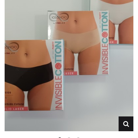
Lencería
Prendas moldeadoras
Hombre
Ortopedia
Outlet