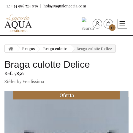
T.: +34 986 724 039
hola@aqualenceria.com
0
HOME
Bragas
Braga culotte
Braga culotte Delice
Nueva colección
Braga culotte Delice
Sujetadores
Ref.:
7856
Sìèlei by Verdissima
Bragas
Oferta
Baño de mujer
Ropa y complementos