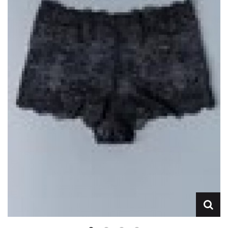
Lencería
Prendas moldeadoras
Hombre
Ortopedia
Outlet