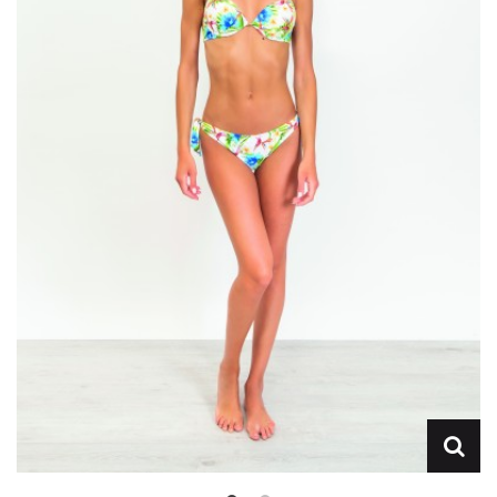
Lencería
Prendas moldeadoras
Hombre
Ortopedia
Outlet