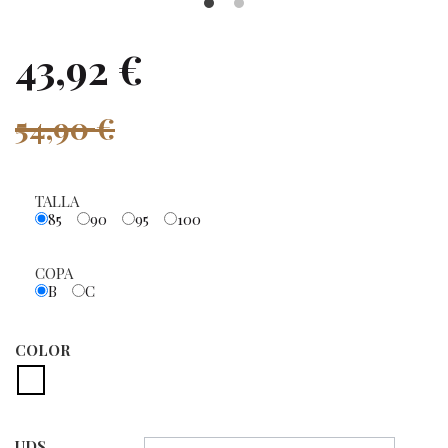
43,92 €
54,90 €
TALLA
85
90
95
100
COPA
B
C
COLOR
UDS.