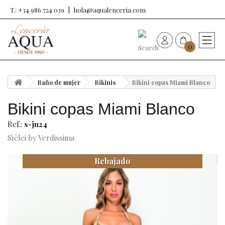
T.: +34 986 724 039
hola@aqualenceria.com
0
HOME
Baño de mujer
Bikinis
Bikini copas Miami Blanco
Nueva colección
Bikini copas Miami Blanco
Sujetadores
Ref.:
s-jn24
Sìèlei by Verdissima
Bragas
Rebajado
Baño de mujer
Ropa y complementos