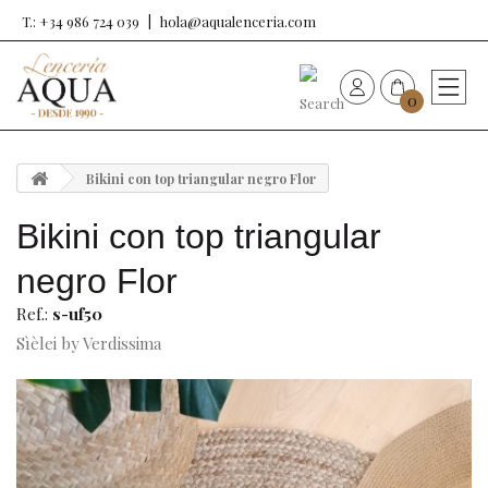
T.: +34 986 724 039
hola@aqualenceria.com
0
HOME
Bikini con top triangular negro Flor
Nueva colección
Bikini con top triangular
Sujetadores
negro Flor
Ref.:
s-uf50
Bragas
Sìèlei by Verdissima
Baño de mujer
Ropa y complementos