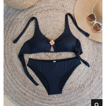
Lencería
Prendas moldeadoras
Hombre
Ortopedia
Outlet