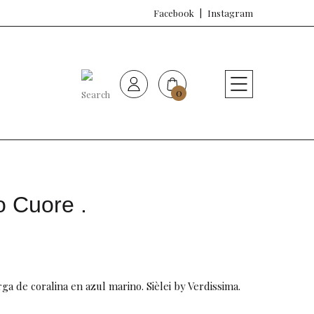
Facebook
Instagram
0
HOME
Nueva colección
Sujetadores
o Cuore .
Bragas
Baño de mujer
rga de coralina en azul marino. Sièlei by Verdissima.