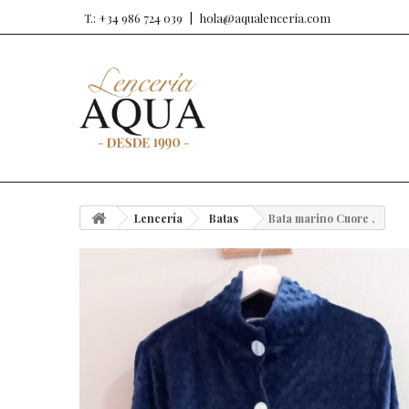
T.: +34 986 724 039
hola@aqualenceria.com
Lencería
Batas
Bata marino Cuore .