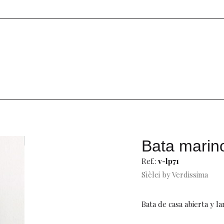
Bata marin
Ref.:
v-lp71
Sìèlei by Verdissima
Bata de casa abierta y la