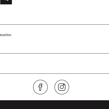
 marino.
Faceboo
Inst