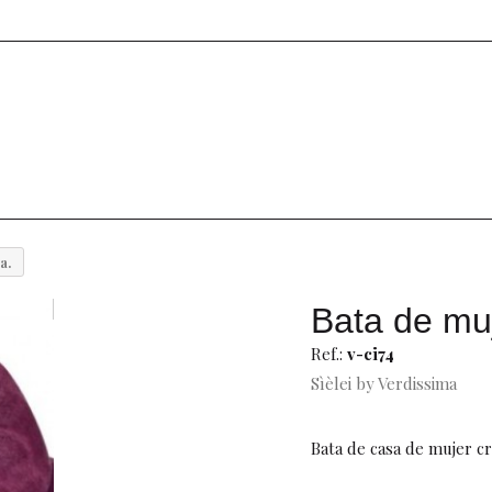
a.
Bata de mu
Ref.:
v-ci74
Sìèlei by Verdissima
Bata de casa de mujer c