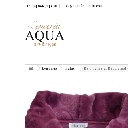
T.: +34 986 724 039
hola@aqualenceria.com
Lencería
Batas
Bata de mujer Bubble malv