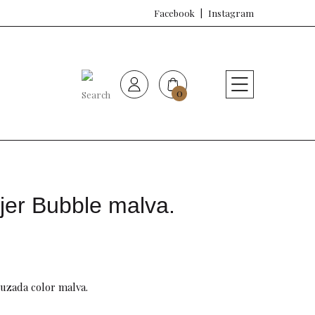
Facebook
Instagram
0
HOME
Nueva colección
Sujetadores
jer Bubble malva.
Bragas
Baño de mujer
ruzada color malva.