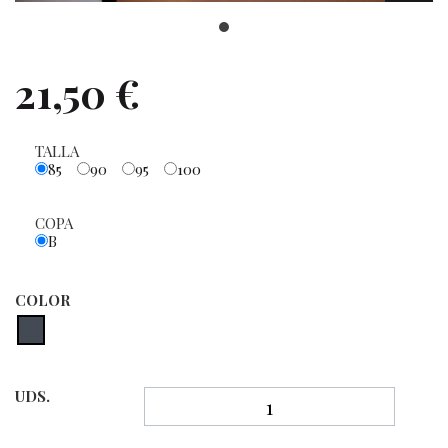
21,50 €
TALLA
85
90
95
100
COPA
B
COLOR
UDS.