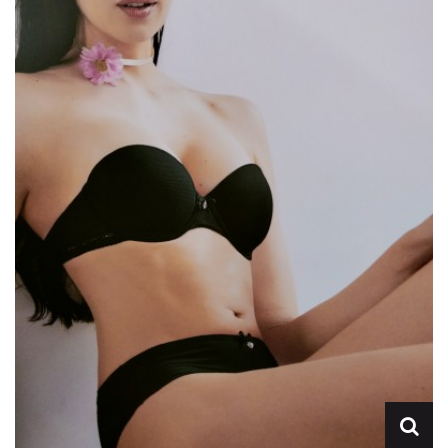
Lencería
Prendas moldeadoras
Hombre
Ortopedia
Outlet