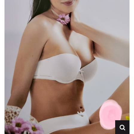
Lencería
Prendas moldeadoras
Hombre
Ortopedia
Outlet