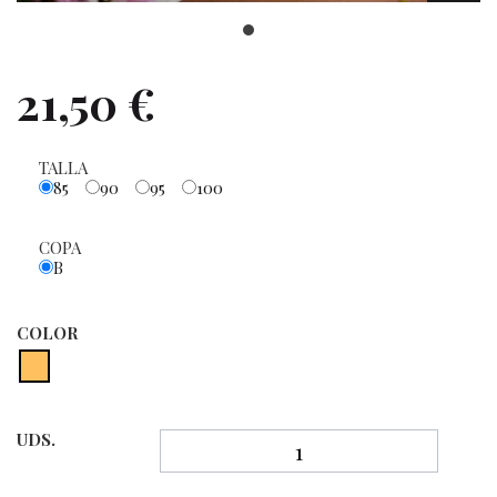
21,50 €
TALLA
85
90
95
100
COPA
B
COLOR
UDS.