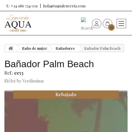
T.: +34 986 724 039
hola@aqualenceria.com
0
HOME
Baño de mujer
Bañadores
Bañador Palm Beach
Nueva colección
Bañador Palm Beach
Sujetadores
Ref.:
ec53
Sìèlei by Verdissima
Bragas
Rebajado
Baño de mujer
Ropa y complementos