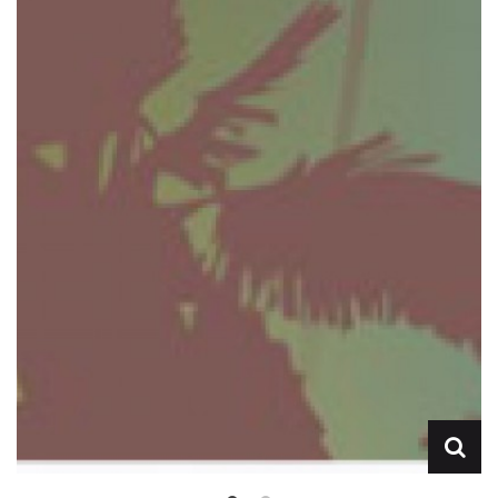
Lencería
Prendas moldeadoras
Hombre
Ortopedia
Outlet