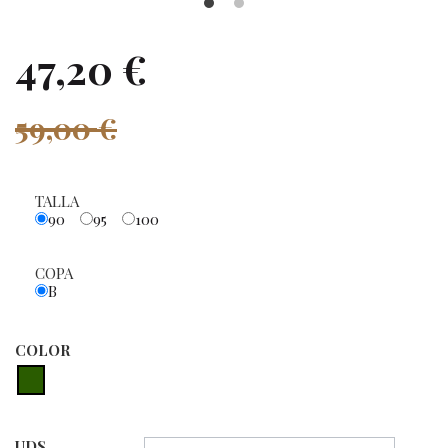
47,20 €
59,00 €
TALLA
90
95
100
COPA
B
COLOR
UDS.