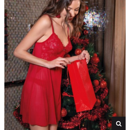
Lencería
Prendas moldeadoras
Hombre
Ortopedia
Outlet