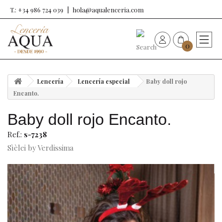
T.: +34 986 724 039
hola@aqualenceria.com
0
HOME
Lencería
Lencería especial
Baby doll rojo
Nueva colección
Encanto.
Baby doll rojo Encanto.
Sujetadores
Ref.:
s-7238
Bragas
Sìèlei by Verdissima
Baño de mujer
Ropa y complementos