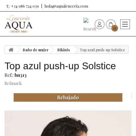
T.: +34 986 724 039
hola@aqualenceria.com
0
HOME
Baño de mujer
Bikinis
Top azul push-up Solstice
Nueva colección
Top azul push-up Solstice
Sujetadores
Ref.:
bn313
Selmark
Bragas
Rebajado
Baño de mujer
Ropa y complementos