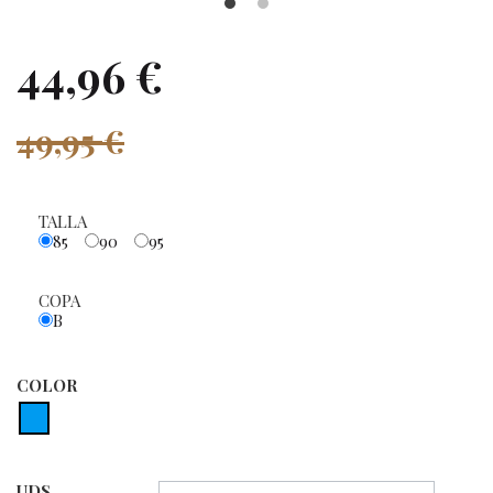
44,96 €
49,95 €
TALLA
85
90
95
COPA
B
COLOR
UDS.