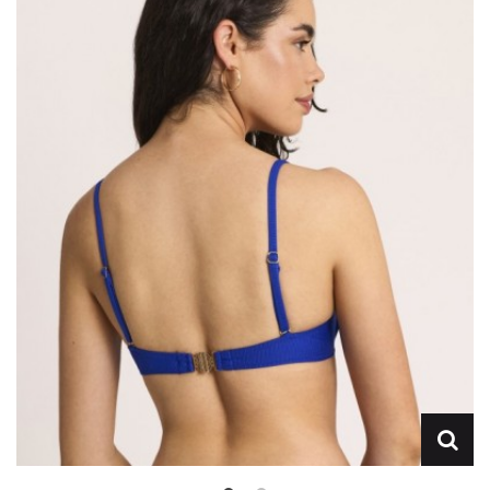
Lencería
Prendas moldeadoras
Hombre
Ortopedia
Outlet