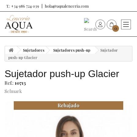
T.: +34 986 724 039
hola@aqualenceria.com
0
HOME
Sujetadores
Sujetadores push-up
Sujetador
Nueva colección
push-up Glacier
Sujetador push-up Glacier
Sujetadores
Ref.:
10713
Bragas
Selmark
Rebajado
Baño de mujer
Ropa y complementos