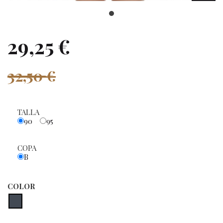
29,25 €
32,50 €
TALLA
90
95
COPA
B
COLOR