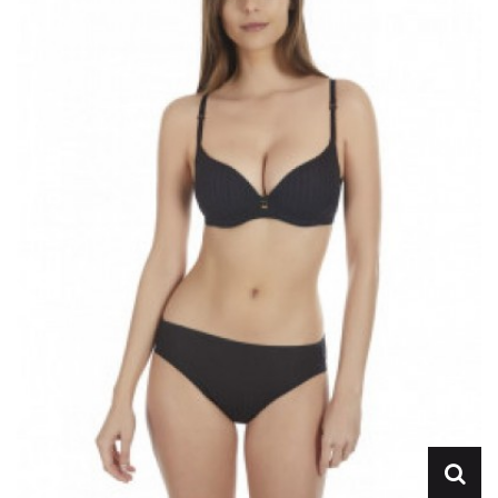
Lencería
Prendas moldeadoras
Hombre
Ortopedia
Outlet