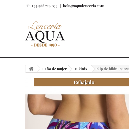
T.: +34 986 724 039
hola@aqualenceria.com
Baño de mujer
Bikinis
Slip de bikini Suns
Rebajado