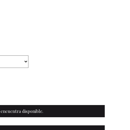
Ropa y complementos
Lencería
Prendas moldeadoras
Hombre
Ortopedia
Outlet
 encuentra disponible.