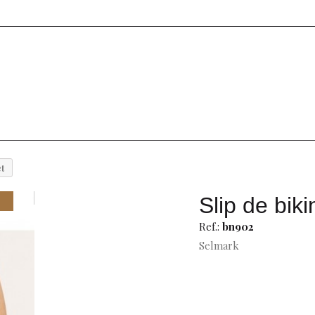
et
Slip de biki
Ref.:
bn902
Selmark