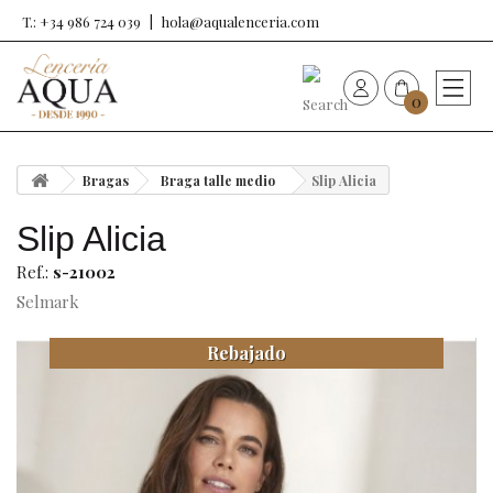
T.: +34 986 724 039
hola@aqualenceria.com
0
HOME
Bragas
Braga talle medio
Slip Alicia
Nueva colección
Slip Alicia
Sujetadores
Ref.:
s-21002
Selmark
Bragas
Rebajado
Baño de mujer
Ropa y complementos