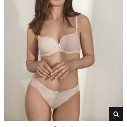
Lencería
Prendas moldeadoras
Hombre
Ortopedia
Outlet