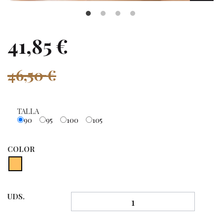
41,85 €
46,50 €
TALLA
90
95
100
105
COLOR
UDS.