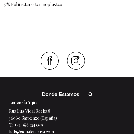
5% Poluretano termoplástco
Faceboo
Inst
Donde Estamos
Lencería Aqua
Rúa Luis Vidal Rocha 8
36960 Sanxenxo (España)
T.:
+34 986 724 039
hola@aqualenceria.com