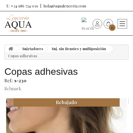
T.: +34 986 724 039
hola@aqualenceria.com
0
HOME
Sujetadores
Suj. sin tirantes y multiposición
Nueva colección
Copas adhesivas
Copas adhesivas
Sujetadores
Ref.:
s-230
Bragas
Selmark
Rebajado
Baño de mujer
Ropa y complementos