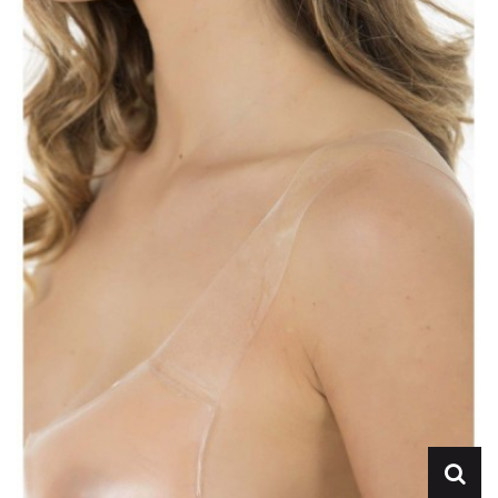
Lencería
Prendas moldeadoras
Hombre
Ortopedia
Outlet