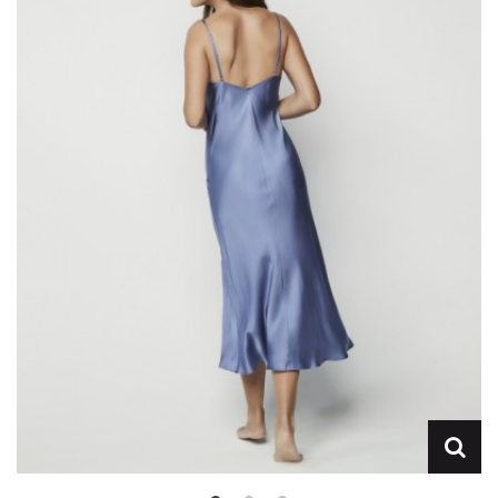
Lencería
Prendas moldeadoras
Hombre
Ortopedia
Outlet