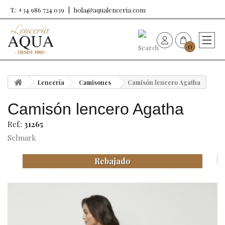
T.: +34 986 724 039
hola@aqualenceria.com
0
HOME
Lencería
Camisones
Camisón lencero Agatha
Nueva colección
Camisón lencero Agatha
Sujetadores
Ref.:
31265
Selmark
Bragas
Rebajado
Baño de mujer
Ropa y complementos