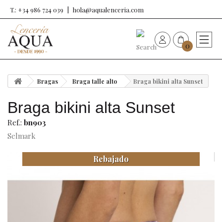
T.: +34 986 724 039
hola@aqualenceria.com
0
HOME
Bragas
Braga talle alto
Braga bikini alta Sunset
Nueva colección
Braga bikini alta Sunset
Sujetadores
Ref.:
bn903
Selmark
Bragas
Rebajado
Baño de mujer
Ropa y complementos