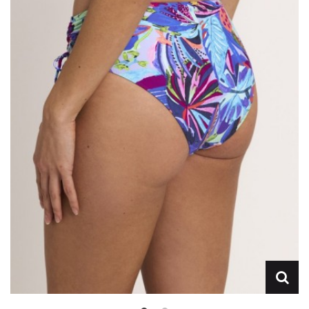
Lencería
Prendas moldeadoras
Hombre
Ortopedia
Outlet