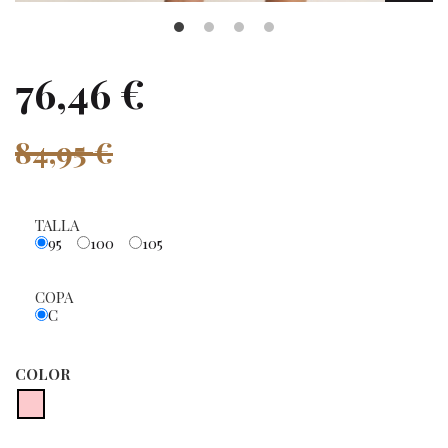
76,46 €
84,95 €
TALLA
95
100
105
COPA
C
COLOR