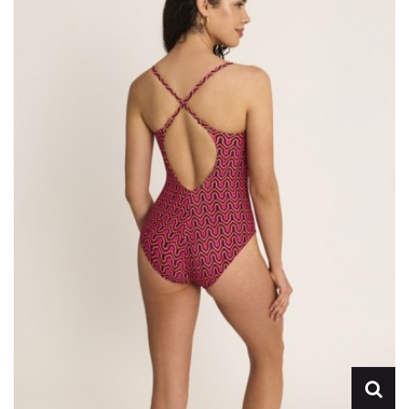
Lencería
Prendas moldeadoras
Hombre
Ortopedia
Outlet