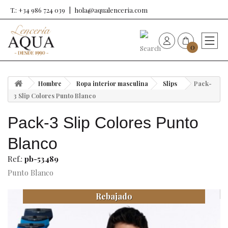
T.: +34 986 724 039
hola@aqualenceria.com
0
HOME
Hombre
Ropa interior masculina
Slips
Pack-
Nueva colección
3 Slip Colores Punto Blanco
Pack-3 Slip Colores Punto
Sujetadores
Blanco
Bragas
Ref.:
pb-53489
Punto Blanco
Baño de mujer
Rebajado
Ropa y complementos