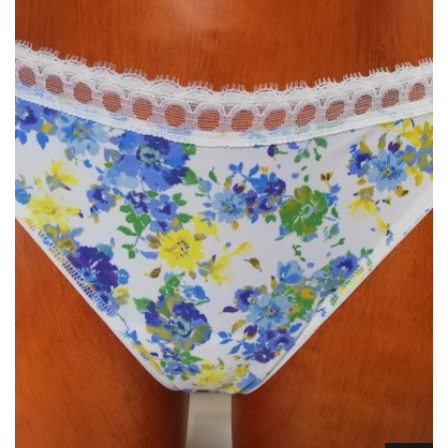
Lencería
Prendas moldeadoras
Hombre
Ortopedia
Outlet