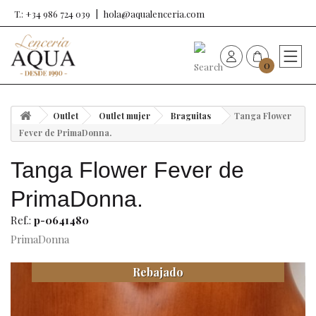
T.: +34 986 724 039
hola@aqualenceria.com
0
HOME
Outlet
Outlet mujer
Braguitas
Tanga Flower
Nueva colección
Fever de PrimaDonna.
Tanga Flower Fever de
Sujetadores
PrimaDonna.
Bragas
Ref.:
p-0641480
PrimaDonna
Baño de mujer
Rebajado
Ropa y complementos