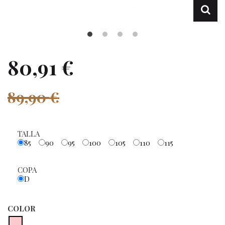
80,91 €
89,90 €
TALLA
85
90
95
100
105
110
115
COPA
D
COLOR