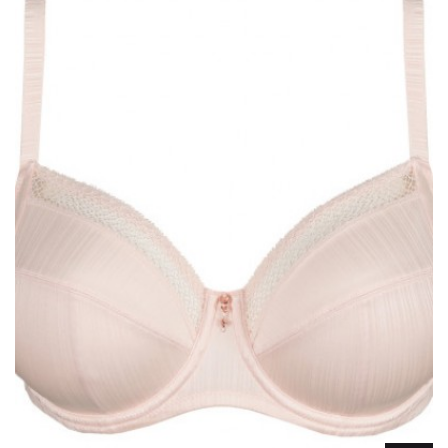
Lencería
Prendas moldeadoras
Hombre
Ortopedia
Outlet