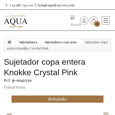
T.: +34 986 724 039
hola@aqualenceria.com
0
HOME
Sujetadores
Sujetadores con aros
Sujetador copa
Nueva colección
entera Knokke Crystal Pink
Sujetador copa entera
Sujetadores
Knokke Crystal Pink
Bragas
Ref.:
p-0142330
PrimaDonna
Baño de mujer
Rebajado
Ropa y complementos