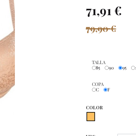
71,91 €
79,90 €
TALLA
85
90
95
COPA
C
F
COLOR