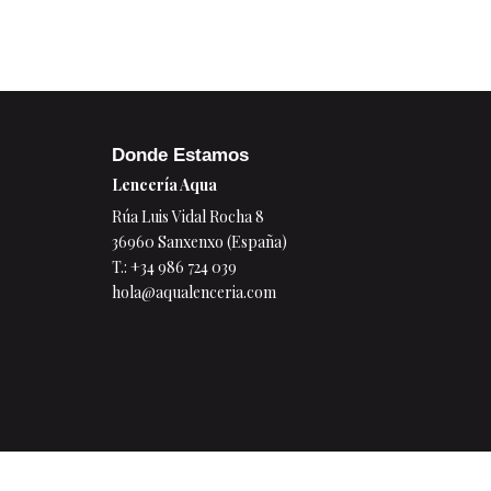
Donde Estamos
Lencería Aqua
Rúa Luis Vidal Rocha 8
36960 Sanxenxo (España)
T.:
+34 986 724 039
hola@aqualenceria.com
© 2026 Lencería Aqua
Legal
Privacidad
Cookies