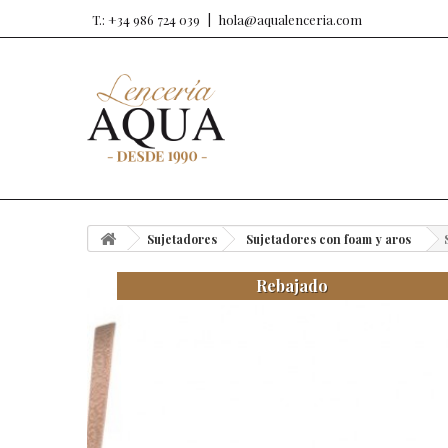
T.: +34 986 724 039
hola@aqualenceria.com
Sujetadores
Sujetadores con foam y aros
Rebajado