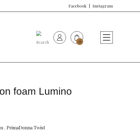
Facebook
Instagram
0
HOME
Nueva colección
Sujetadores
con foam Lumino
Bragas
Baño de mujer
am . PrimaDonna Twist