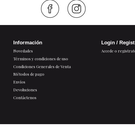
Faceboo
Inst
Información
Login / Regis
Novedades
Accede o registrat
Términos y condiciones de uso
Condiciones Generales de Venta
Métodos de pago
Envíos
Devoluciones
Contáctenos
Mapa Web
Acuarel Lab - PDV Online