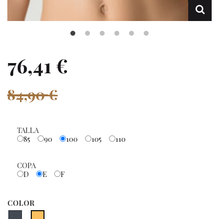
76,41 €
84,90 €
TALLA
85
90
100
105
110
COPA
D
E
F
COLOR