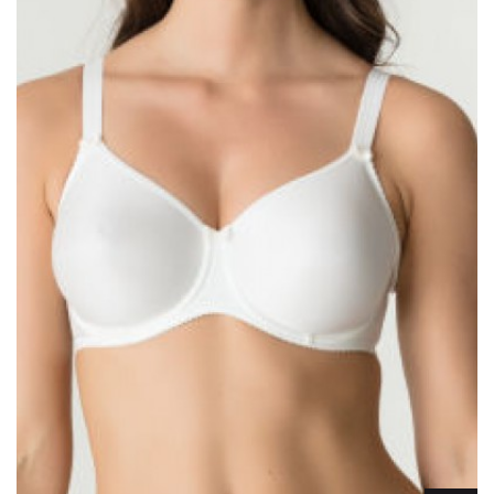
Lencería
Prendas moldeadoras
Hombre
Ortopedia
Outlet