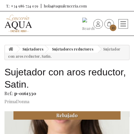
T.: +34 986 724 039
hola@aqualenceria.com
0
HOME
Sujetadores
Sujetadores reductores
Sujetador
Nueva colección
con aros reductor, Satin.
Sujetador con aros reductor,
Sujetadores
Satin.
Bragas
Ref.:
p-0161330
PrimaDonna
Baño de mujer
Rebajado
Ropa y complementos