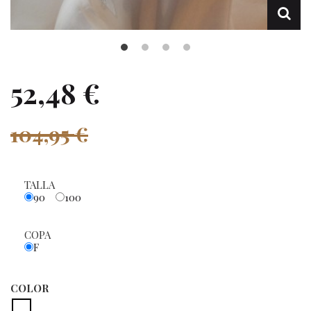
52,48 €
104,95 €
TALLA
90
100
COPA
F
COLOR