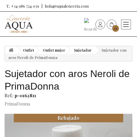
T.: +34 986 724 039
hola@aqualenceria.com
0
HOME
Outlet
Outlet mujer
Sujetador
Sujetador con
Nueva colección
aros Neroli de PrimaDonna
Sujetador con aros Neroli de
Sujetadores
PrimaDonna
Bragas
Ref.:
p-0162811
PrimaDonna
Baño de mujer
Rebajado
Ropa y complementos