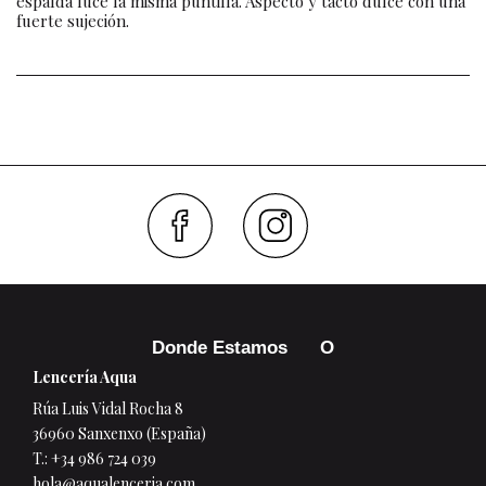
espalda luce la misma puntilla. Aspecto y tacto dulce con una
fuerte sujeción.
Faceboo
Inst
Donde Estamos
Lencería Aqua
Rúa Luis Vidal Rocha 8
36960 Sanxenxo (España)
T.:
+34 986 724 039
hola@aqualenceria.com