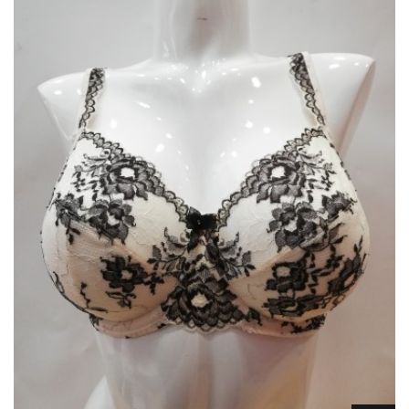
Lencería
Prendas moldeadoras
Hombre
Ortopedia
Outlet