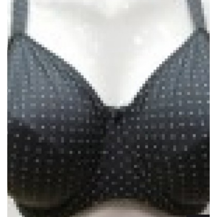
Lencería
Prendas moldeadoras
Hombre
Ortopedia
Outlet