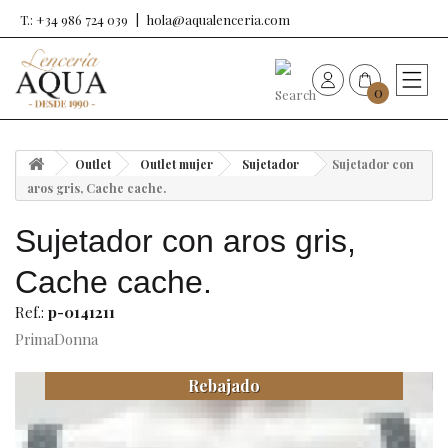
T.: +34 986 724 039
hola@aqualenceria.com
0
HOME
Outlet
Outlet mujer
Sujetador
Sujetador con
Nueva colección
aros gris, Cache cache.
Sujetador con aros gris,
Sujetadores
Cache cache.
Bragas
Ref.:
p-0141211
PrimaDonna
Baño de mujer
Rebajado
Ropa y complementos