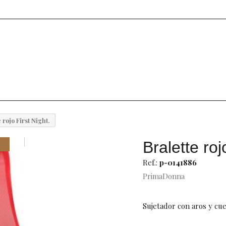
 rojo First Night.
Bralette roj
Ref.:
p-0141886
PrimaDonna
Sujetador con aros y cue