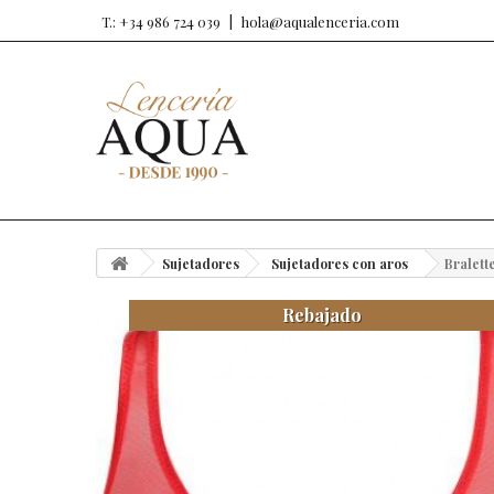
T.: +34 986 724 039
hola@aqualenceria.com
Sujetadores
Sujetadores con aros
Bralette
Rebajado