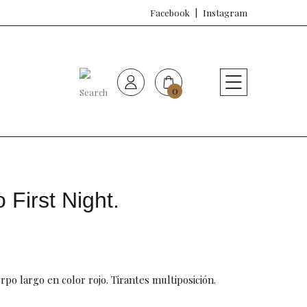
Facebook
Instagram
0
HOME
Nueva colección
Sujetadores
o First Night.
Bragas
Baño de mujer
rpo largo en color rojo. Tirantes multiposición.