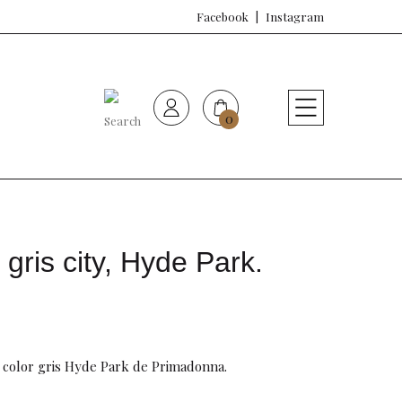
Facebook
Instagram
0
HOME
Nueva colección
Sujetadores
 gris city, Hyde Park.
Bragas
Baño de mujer
n color gris Hyde Park de Primadonna.