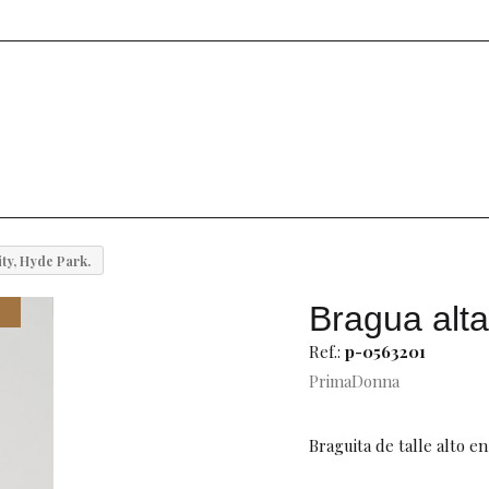
ity, Hyde Park.
Bragua alta
Ref.:
p-0563201
PrimaDonna
Braguita de talle alto e