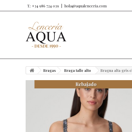
T.: +34 986 724 039
hola@aqualenceria.com
Bragas
Braga talle alto
Bragua alta gris c
Rebajado