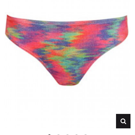
Lencería
Prendas moldeadoras
Hombre
Ortopedia
Outlet