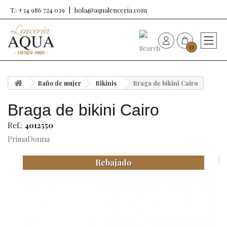
T.: +34 986 724 039
hola@aqualenceria.com
0
HOME
Baño de mujer
Bikinis
Braga de bikini Cairo
Nueva colección
Braga de bikini Cairo
Sujetadores
Ref.:
4012550
PrimaDonna
Bragas
Rebajado
Baño de mujer
Ropa y complementos