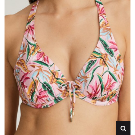
Lencería
Prendas moldeadoras
Hombre
Ortopedia
Outlet