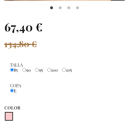
67,40 €
134,80 €
TALLA
85
90
95
100
105
COPA
E
COLOR