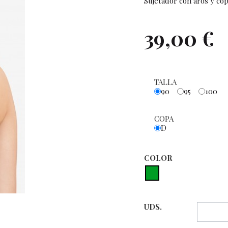
Sujetador con aros y cop
39,00 €
TALLA
90
95
100
COPA
D
COLOR
UDS.