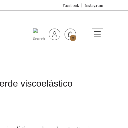
Facebook
Instagram
0
HOME
Nueva colección
Sujetadores
erde viscoelástico
Bragas
Baño de mujer