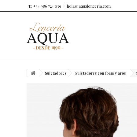
T.: +34 986 724 039
hola@aqualenceria.com
Sujetadores
Sujetadores con foam y aros