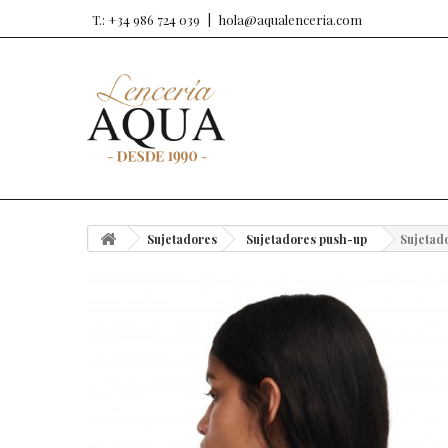
T.: +34 986 724 039
hola@aqualenceria.com
Sujetadores
Sujetadores push-up
Sujetad