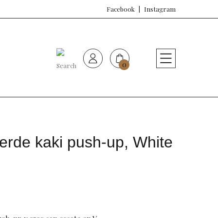
Facebook
Instagram
0
HOME
Nueva colección
Sujetadores
erde kaki push-up, White
Bragas
Baño de mujer