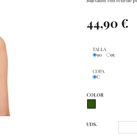
Sujetador con relleno p
44,90 €
TALLA
90
95
COPA
C
COLOR
UDS.