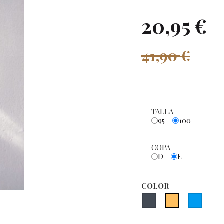
20,95 €
41,90 €
TALLA
95
100
COPA
D
E
COLOR