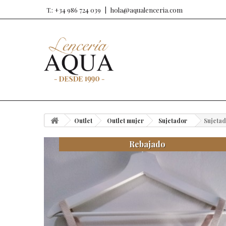
T.: +34 986 724 039
hola@aqualenceria.com
Outlet
Outlet mujer
Sujetador
Sujetad
Rebajado